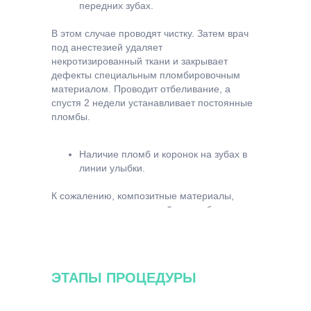
передних зубах.
В этом случае проводят чистку. Затем врач
под анестезией удаляет
некротизированный ткани и закрывает
дефекты специальным пломбировочным
материалом. Проводит отбеливание, а
спустя 2 недели устанавливает постоянные
пломбы.
Наличие пломб и коронок на зубах в
линии улыбки.
К сожалению, композитные материалы,
керамика не изменят свой цвет и будут
отличаться от отбеленных зубов.
Процедура возможна только в тех случаях,
когда пациент после отбеливания готов
заменить реставрации на новые, более
ЭТАПЫ ПРОЦЕДУРЫ
светлые.