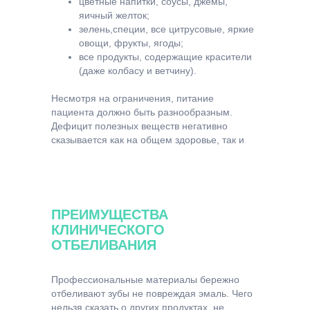
цветные напитки, соусы, джемы,
яичный желток;
зелень,специи, все цитрусовые, яркие
овощи, фрукты, ягоды;
все продукты, содержащие красители
(даже колбасу и ветчину).
Несмотря на ограничения, питание
пациента должно быть разнообразным.
Дефицит полезных веществ негативно
сказывается как на общем здоровье, так и
на здоровье зубов. Спустя 1–2 недели
пациент может постепенно вернуться к
привычному рациону. Чтобы как можно
дольше сохранить результат желательно
отказаться от курения, а также частого
ПРЕИМУЩЕСТВА
употребления крепкого чая, кофе или
КЛИНИЧЕСКОГО
красного вина.
ОТБЕЛИВАНИЯ
Профессиональные материалы бережно
отбеливают зубы не повреждая эмаль. Чего
нельзя сказать о других продуктах, не