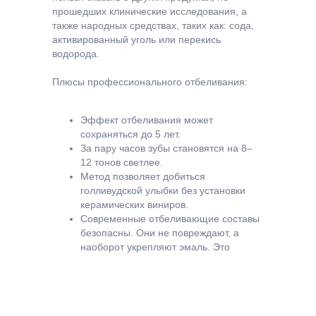
прошедших клинические исследования, а
также народных средствах, таких как: сода,
активированный уголь или перекись
водорода.
Плюсы профессионального отбеливания:
Эффект отбеливания может
сохраняться до 5 лет.
За пару часов зубы становятся на 8–
12 тонов светлее.
Метод позволяет добиться
голливудской улыбки без установки
керамических виниров.
Современные отбеливающие составы
безопасны. Они не повреждают, а
наоборот укрепляют эмаль. Это
происходит за счет содержания в них
фторида и нитрата калия, а также
аморфного фосфата кальция.