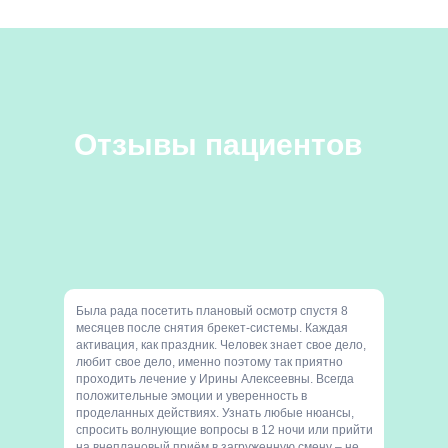
Отзывы пациентов
Была рада посетить плановый осмотр спустя 8
месяцев после снятия брекет-системы. Каждая
активация, как праздник. Человек знает свое дело,
любит свое дело, именно поэтому так приятно
проходить лечение у Ирины Алексеевны. Всегда
положительные эмоции и уверенность в
проделанных действиях. Узнать любые нюансы,
спросить волнующие вопросы в 12 ночи или прийти
на внеплановый приём в загруженную смену – не