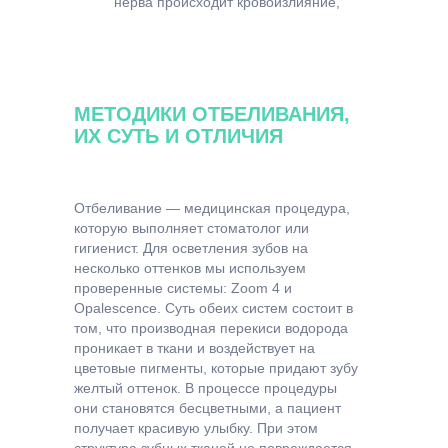
нерва происходит кровоизлияние,
зуб приобретает сначала розовый,
затем темно-коричневый, серый
оттенок.
Пломбировка канала — компоненты
материала, серебряные штифты со
МЕТОДИКИ ОТБЕЛИВАНИЯ,
временем окрашивают зубные ткани.
ИХ СУТЬ И ОТЛИЧИЯ
Отбеливание — медицинская процедура,
которую выполняет стоматолог или
гигиенист. Для осветления зубов на
несколько оттенков мы используем
проверенные системы: Zoom 4 и
Opalescence. Суть обеих систем состоит в
том, что производная перекиси водорода
проникает в ткани и воздействует на
цветовые пигменты, которые придают зубу
желтый оттенок. В процессе процедуры
они становятся бесцветными, а пациент
получает красивую улыбку. При этом