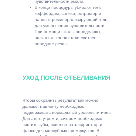
чувствительности эмали.
В конце процедуры убирают гель,
коффердам, валики, ретрактор и
наносят реминерализирующий гель
для уменьшения чувствительности.
При помощи шкалы определяют,
насколько тонов стали светлее
передние резцы.
Улыбку до и после процедуры
фотографируют на специальный аппарат.
Мы всегда делаем фотопротокол перед
процедурой, чтобы запечетлить результат.
УХОД ПОСЛЕ ОТБЕЛИВАНИЯ
Затем фотографии загружают в личную
электронную карту пациента, где храниться
вся информация о состоянии его зубов.
Чтобы сохранить результат как можно
дольше, пациенту необходимо
поддерживать нормальный уровень гигиены.
Для этого утром и вечером необходимо
чистить зубы, использовать ирригатор и
флосс для межзубных промежутков. В